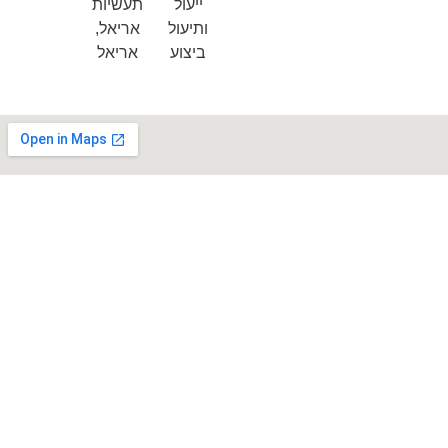
ייעול
תעשיות
ותיעול
אריאל,
ביצוע
אריאל
נבנה באהבה ע״י IN2A MARKETING