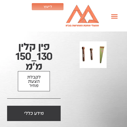
לייעוץ
פין קלין
130_150
מ״מ
לקבלת
הצעת
מחיר
מידע כללי