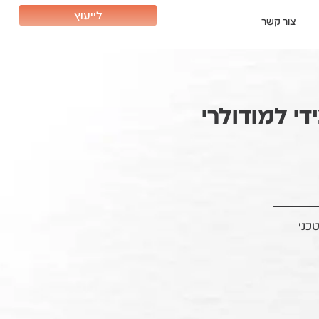
לייעוץ
צור קשר
י למודולרי
כני