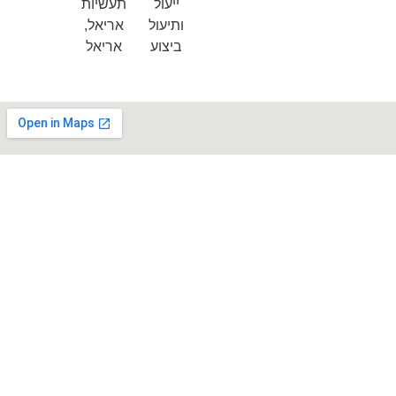
ייעול
תעשיות
ותיעול
אריאל,
ביצוע
אריאל
נבנה באהבה ע״י IN2A MARKETING